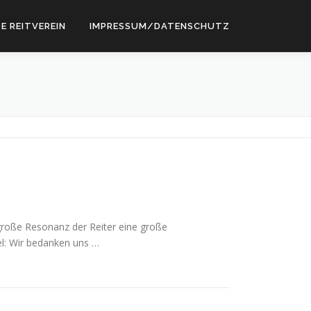
E REITVEREIN
IMPRESSUM/DATENSCHUTZ
große Resonanz der Reiter eine große
el: Wir bedanken uns …