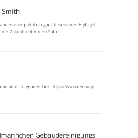
n Smith
rinenmarktpokal ein ganz besonderes Highlight
rs der Zukunft unter dem Sattel …
t man unter folgenden Link: https://www.nennung-
nzelmännchen Gebäudereinigungs