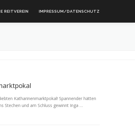
E REITVEREIN
IMPRESSUM/DATENSCHUTZ
marktpokal
eliebten Katharinenmarktpokal! Spannender hätten
 ins Stechen und am Schluss gewinnt Inga …