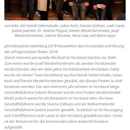
von links: Kai Henrik Settertobulte, Lukas Koch, Sharna Osthues, Leah Laven,
Justine Joachim, Dr. Andrea Pöppel, Dennis Westerhorstmann, Josef
Westerhorstmann, Sabine Klösener, Mina Loke und Marie Lippe
Jahreshauptversammlung 2019! Neuwahlen des Vorstandes und Ehrung
der erfolgreichsten Reiter 2018!
Gleich mehrere personelle Wechsel im Vorstand standen zur Wahl.
Zum einen wurde Josef Westerhorstmann als zweiter Vorsitzender
verabschiedet, den wir viele Jahre Vorstandsarbeit verdanken. Dafür
wurde ein dreier Team bestehend aus Kai Henrik Settertobulte, Lukas
Koch und Dennis Westerhorstmann gewählt, die diesen Posten zu dritt
besetzen werden. Die seit mehreren Jahrzehnten im Vorstand tätige
Geschäftsführerin Sabine Klösener wurde vom Posten verabschiedet
bleibt jedoch weiterhin als Beisitzerin im Vorstand aktiv. Als neue
Geschäftsführerin wurde Sharna Osthues und als stellvertretende
Geschäftsführerin Justine Joachim gewählt. Zusätzlich ist als Neuzugang
und Schriftführerin Leah Laven in den Vorstand gewählt worden. Somit
ist der Reitverein für die kommenden Jahre weiterhin bestens
aufgestellt.