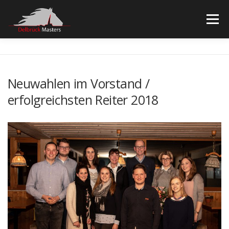
Zum
Inhalt
Menü
springen
STARTSEITE
TICKETS
SPONSOREN
Neuwahlen im Vorstand /
erfolgreichsten Reiter 2018
WEBSEITE REITVEREIN
IMPRESSUM/DATENSCHUTZ