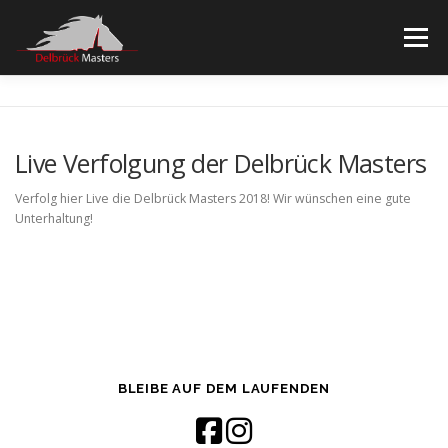
Zum
Inhalt
Menü
springen
STARTSEITE
TICKETS
SPONSOREN
Live Verfolgung der Delbrück Masters
WEBSEITE REITVEREIN
IMPRESSUM/DATENSCHUTZ
Verfolg hier Live die Delbrück Masters 2018! Wir wünschen eine gute
Unterhaltung!
BLEIBE AUF DEM LAUFENDEN