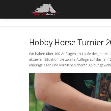
Zum
Inhalt
springen
Hobby Horse Turnier 2
Wir haben über 100 Anfragen im Laufe des Jahres e
aktuellen Situation die zweite Auflage auf das Jah
reibungslosen und vorallem sicheren Ablauf gewähr