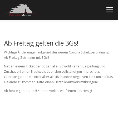
Zum
Inhalt
Menü
springen
STARTSEITE
TICKETS
SPONSOREN
Ab Freitag gelten die 3Gs!
WEBSEITE REITVEREIN
IMPRESSUM/DATENSCHUTZ
Wichtige Änderungen aufgrund der neuen Corona Schutzverordnung!
Ab Freitag Zutritt nur mit 3Gs!!
Neben einem Ticket benötigen alle (Sowohl Reiter, Begleitung und
Zuschauer) einen Nachweis über den vollständigen Impfschutz,
Genesung oder ein nicht älter als 48 Stunden negativen Test um auf das
Gelände zu kommen. Bitte einen Lichtbildausweis mitbringen!
Ab heute geht es los!! Kommt vorbei wir freuen uns riesig!